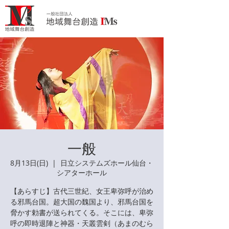
一般
8月13日(日)
  |  
日立システムズホール仙台・
シアターホール
【あらすじ】古代三世紀、女王卑弥呼が治め
る邪馬台国。超大国の魏国より、邪馬台国を
脅かす勅書が送られてくる。そこには、卑弥
呼の即時退陣と神器・天叢雲剣（あまのむら