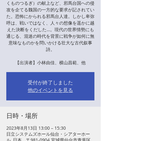
くものつるぎ）の献上など、邪馬台国への侵
攻を企てる魏国の一方的な要求が記されてい
た。恐怖にかられる邪馬台人達。しかし卑弥
呼は、戦いではなく、人々の想像を遥かに越
えた決断をくだした…。現代の世界情勢にも
通じる、混迷の時代を背景に戦争が如何に無
意味なものかを問いかける壮大な古代叙事
詩。
【出演者】小林由佳、横山昌範、他
受付が終了しました
他のイベントを見る
日時・場所
2023年8月13日 13:00 – 15:30
日立システムズホール仙台・シアターホー
ル, 日本、〒981-0904 宮城県仙台市青葉区