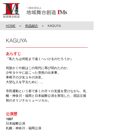
HOME
＞
作品紹介
＞ KAGUYA
KAGUYA
あらすじ
『私たちは何処まで遠くへいけるのだろうか』
何故かぐや姫はこの現代に再び現れたのか。
少年タケヤに起こった突然の出来事。
車椅子の少女ユキの決意。
大切な人を守るために…。
市民運動という形で多くの方々の支援を受けながら、札
幌・神奈川・福岡と日本縦断公演を実現した、団設立後
初のオリジナルミュージカル。
公演歴
1997
日本縦断公演
札幌・神奈川・福岡公演